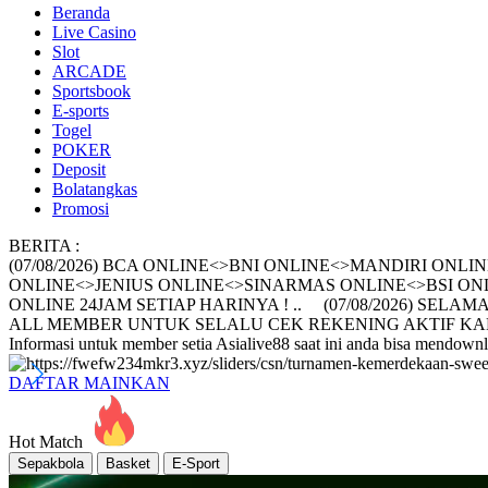
Beranda
Live Casino
Slot
ARCADE
Sportsbook
E-sports
Togel
POKER
Deposit
Bolatangkas
Promosi
BERITA :
(07/08/2026)
BCA ONLINE<>BNI ONLINE<>MANDIRI ONLI
ONLINE<>JENIUS ONLINE<>SINARMAS ONLINE<>BSI O
ONLINE 24JAM SETIAP HARINYA ! ..
(07/08/2026)
SELAMAT
ALL MEMBER UNTUK SELALU CEK REKENING AKTIF KAM
Informasi untuk member setia Asialive88 saat ini anda bisa mendownl
DAFTAR
MAINKAN
Hot Match
Sepakbola
Basket
E-Sport