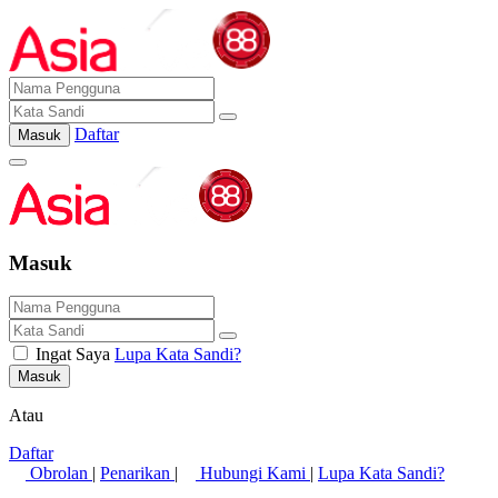
Daftar
Masuk
Masuk
Ingat Saya
Lupa Kata Sandi?
Masuk
Atau
Daftar
Obrolan
|
Penarikan
|
Hubungi Kami
|
Lupa Kata Sandi?