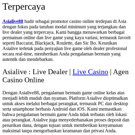
Terpercaya
Asialive88
hadir sebagai promotor casino online terdepan di Asia
dengan fokus pada taruhan modal minimum yang terjangkau dan
live dealer yang terpercaya. Kami bangga menawarkan berbagai
permainan online dan live game yang kaya variasi, termasuk favorit
seperti Baccarat, Blackjack, Roulette, dan Sic Bo. Keunikan
Asialive terletak pada penyajian live game oleh dealer profesional
secara real-time, memberikan Anda pengalaman bermain yang
autentik dan mendebarkan.
Asialive : Live Dealer |
Live Casino
| Agen
Casino Online
Dengan Asialive88, pengalaman bermain game online kelas atas
menjadi lebih mudah dan nyaman. Platform Asialive dioptimalkan
untuk akses melalui berbagai perangkat, termasuk PC dan desktop
serta smartphone berbasis Android dan iOS. Kami memastikan
bahwa pengalaman bermain game Anda tidak terbatas oleh lokasi
atau perangkat. Asialive juga menyederhanakan proses deposit dan
penarikan dana, dengan tujuan untuk memberikan kenyamanan
maksimal tanpa mengorbankan keamanan dan privasi Anda.