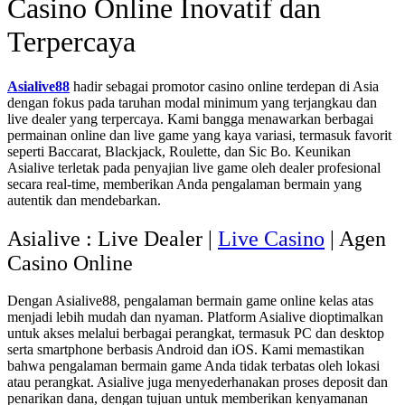
Casino Online Inovatif dan
Terpercaya
Asialive88
hadir sebagai promotor casino online terdepan di Asia
dengan fokus pada taruhan modal minimum yang terjangkau dan
live dealer yang terpercaya. Kami bangga menawarkan berbagai
permainan online dan live game yang kaya variasi, termasuk favorit
seperti Baccarat, Blackjack, Roulette, dan Sic Bo. Keunikan
Asialive terletak pada penyajian live game oleh dealer profesional
secara real-time, memberikan Anda pengalaman bermain yang
autentik dan mendebarkan.
Asialive : Live Dealer |
Live Casino
| Agen
Casino Online
Dengan Asialive88, pengalaman bermain game online kelas atas
menjadi lebih mudah dan nyaman. Platform Asialive dioptimalkan
untuk akses melalui berbagai perangkat, termasuk PC dan desktop
serta smartphone berbasis Android dan iOS. Kami memastikan
bahwa pengalaman bermain game Anda tidak terbatas oleh lokasi
atau perangkat. Asialive juga menyederhanakan proses deposit dan
penarikan dana, dengan tujuan untuk memberikan kenyamanan