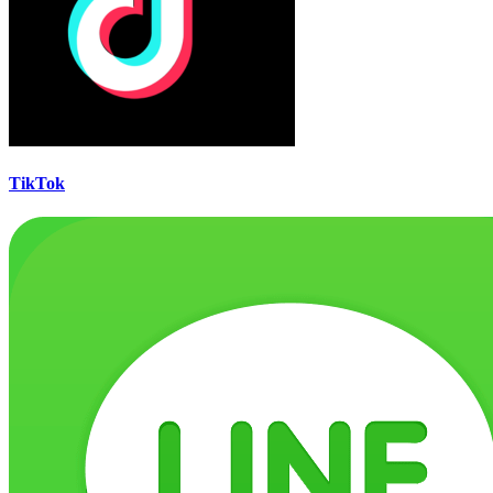
TikTok