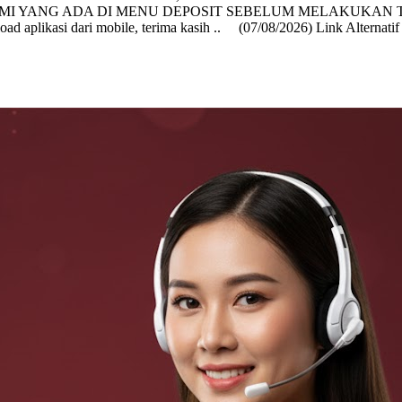
I YANG ADA DI MENU DEPOSIT SEBELUM MELAKUKAN TRA
oad aplikasi dari mobile, terima kasih ..
(07/08/2026)
Link Alternatif