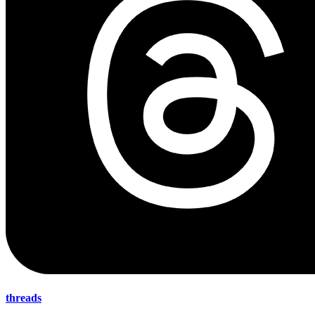
threads