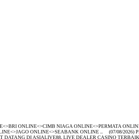
NE<>BRI ONLINE<>CIMB NIAGA ONLINE<>PERMATA ONL
NLINE<>JAGO ONLINE<>SEABANK ONLINE ..
(07/08/2026)
P
 DATANG DI ASIALIVE88, LIVE DEALER CASINO TERBAIK 