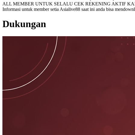
ALL MEMBER UNTUK SELALU CEK REKENING AKTIF KAM
Informasi untuk member setia Asialive88 saat ini anda bisa mendownl
Dukungan