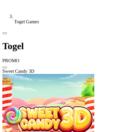
Togel Games
Togel
PROMO
Sweet Candy 3D