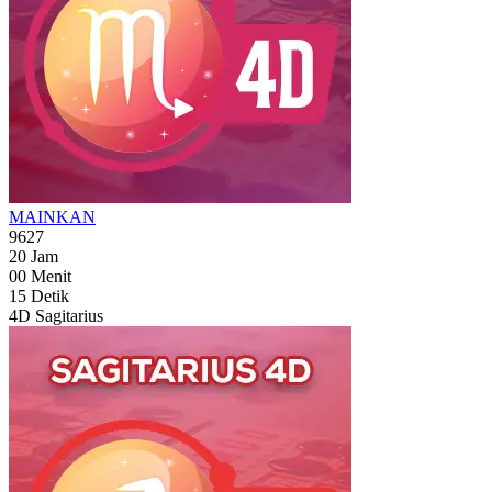
MAINKAN
9627
20
Jam
00
Menit
13
Detik
4D Sagitarius