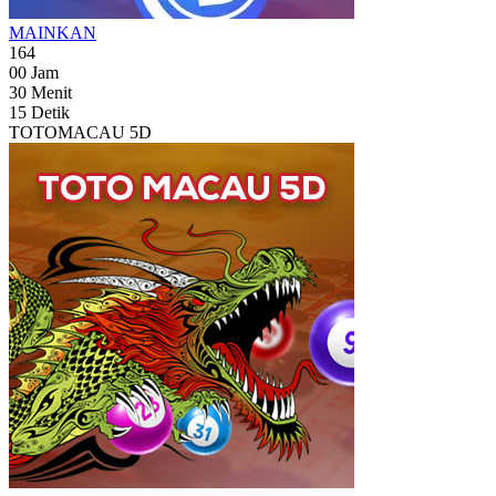
MAINKAN
164
00
Jam
30
Menit
13
Detik
TOTOMACAU 5D