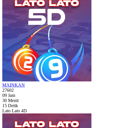
MAINKAN
27602
09
Jam
30
Menit
13
Detik
Lato Lato 4D