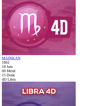
MAINKAN
1862
18
Jam
00
Menit
13
Detik
4D Libra