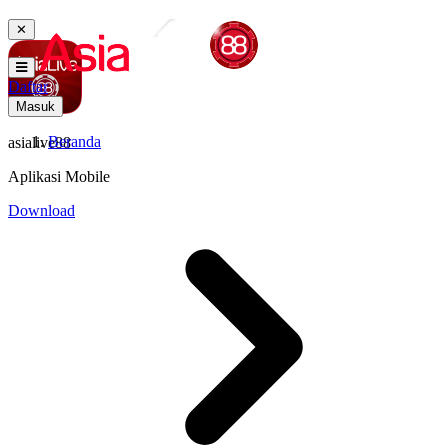
✕
Daftar
Masuk
Beranda
asialive88
Aplikasi Mobile
Download