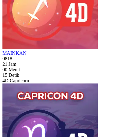
MAINKAN
0818
21
Jam
00
Menit
13
Detik
4D Capricorn