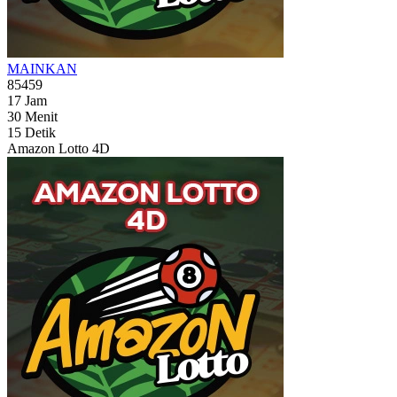
MAINKAN
85459
17
Jam
30
Menit
13
Detik
Amazon Lotto 4D