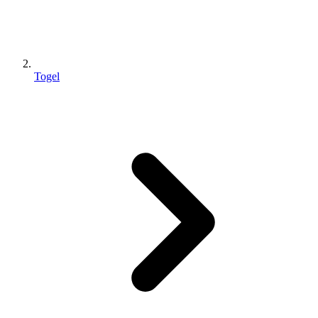
Togel