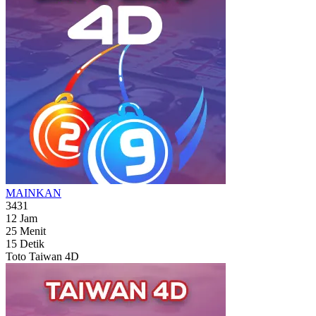
MAINKAN
3431
12
Jam
25
Menit
13
Detik
Toto Taiwan 4D