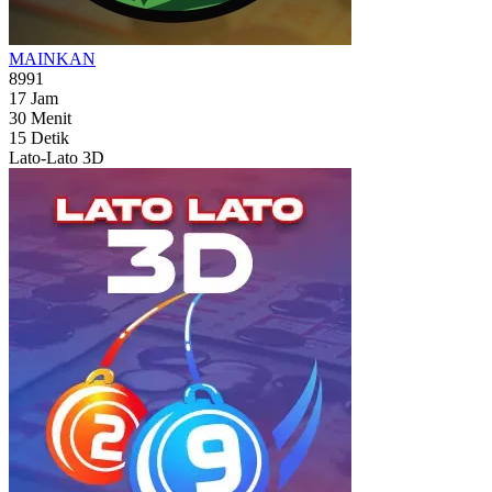
MAINKAN
8991
17
Jam
30
Menit
13
Detik
Lato-Lato 3D