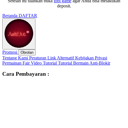
Setelah itu silahkan buka
lobi game
agar Anda bisa melakukan
deposit.
Beranda
DAFTAR
Promosi
Obrolan
Tentang Kami
Peraturan
Link Alternatif
Kebijakan Privasi
Permainan Fair
Video Tutorial
Tutorial Bermain
Anti-Blokir
Cara Pembayaran :