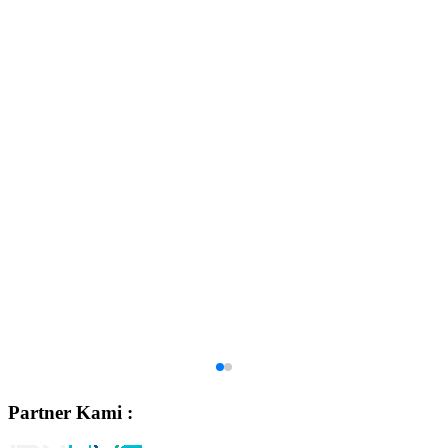
Partner Kami :