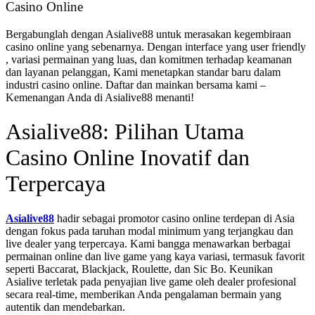
Casino Online
Bergabunglah dengan Asialive88 untuk merasakan kegembiraan
casino online yang sebenarnya. Dengan interface yang user friendly
, variasi permainan yang luas, dan komitmen terhadap keamanan
dan layanan pelanggan, Kami menetapkan standar baru dalam
industri casino online. Daftar dan mainkan bersama kami –
Kemenangan Anda di Asialive88 menanti!
Asialive88: Pilihan Utama
Casino Online Inovatif dan
Terpercaya
Asialive88
hadir sebagai promotor casino online terdepan di Asia
dengan fokus pada taruhan modal minimum yang terjangkau dan
live dealer yang terpercaya. Kami bangga menawarkan berbagai
permainan online dan live game yang kaya variasi, termasuk favorit
seperti Baccarat, Blackjack, Roulette, dan Sic Bo. Keunikan
Asialive terletak pada penyajian live game oleh dealer profesional
secara real-time, memberikan Anda pengalaman bermain yang
autentik dan mendebarkan.