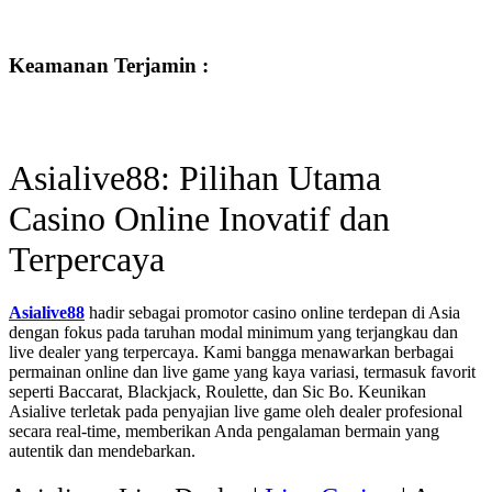
Keamanan Terjamin :
Asialive88: Pilihan Utama
Casino Online Inovatif dan
Terpercaya
Asialive88
hadir sebagai promotor casino online terdepan di Asia
dengan fokus pada taruhan modal minimum yang terjangkau dan
live dealer yang terpercaya. Kami bangga menawarkan berbagai
permainan online dan live game yang kaya variasi, termasuk favorit
seperti Baccarat, Blackjack, Roulette, dan Sic Bo. Keunikan
Asialive terletak pada penyajian live game oleh dealer profesional
secara real-time, memberikan Anda pengalaman bermain yang
autentik dan mendebarkan.