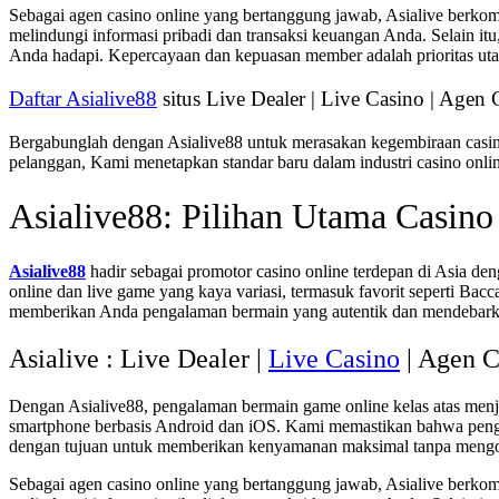
Sebagai agen casino online yang bertanggung jawab, Asialive berk
melindungi informasi pribadi dan transaksi keuangan Anda. Selain 
Anda hadapi. Kepercayaan dan kepuasan member adalah prioritas utam
Daftar Asialive88
situs Live Dealer | Live Casino | Agen
Bergabunglah dengan Asialive88 untuk merasakan kegembiraan casino
pelanggan, Kami menetapkan standar baru dalam industri casino onl
Asialive88: Pilihan Utama Casino
Asialive88
hadir sebagai promotor casino online terdepan di Asia 
online dan live game yang kaya variasi, termasuk favorit seperti Bacca
memberikan Anda pengalaman bermain yang autentik dan mendebark
Asialive : Live Dealer |
Live Casino
| Agen C
Dengan Asialive88, pengalaman bermain game online kelas atas menja
smartphone berbasis Android dan iOS. Kami memastikan bahwa pengal
dengan tujuan untuk memberikan kenyamanan maksimal tanpa meng
Sebagai agen casino online yang bertanggung jawab, Asialive berk