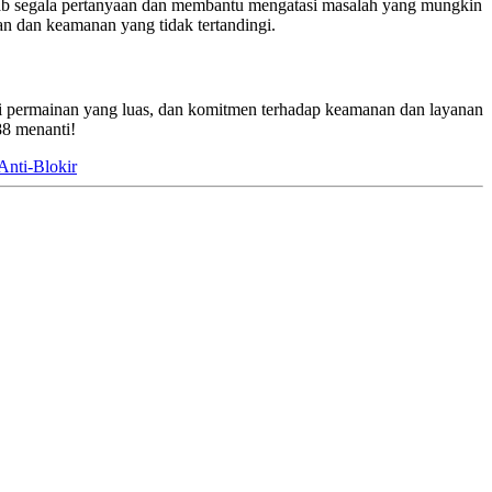
awab segala pertanyaan dan membantu mengatasi masalah yang mungkin
n dan keamanan yang tidak tertandingi.
si permainan yang luas, dan komitmen terhadap keamanan dan layanan
88 menanti!
Anti-Blokir