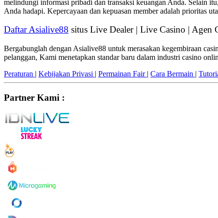
melindungi informasi pribadi dan transaksi keuangan Anda. Selain 
Anda hadapi. Kepercayaan dan kepuasan member adalah prioritas utam
Daftar Asialive88
situs Live Dealer | Live Casino | Agen
Bergabunglah dengan Asialive88 untuk merasakan kegembiraan casino
pelanggan, Kami menetapkan standar baru dalam industri casino onl
Peraturan
|
Kebijakan Privasi
|
Permainan Fair
|
Cara Bermain
|
Tutori
Partner Kami :