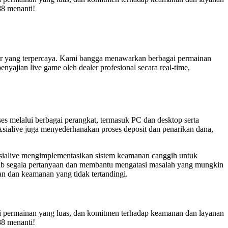
88 menanti!
aler yang terpercaya. Kami bangga menawarkan berbagai permainan
enyajian live game oleh dealer profesional secara real-time,
es melalui berbagai perangkat, termasuk PC dan desktop serta
sialive juga menyederhanakan proses deposit dan penarikan dana,
sialive mengimplementasikan sistem keamanan canggih untuk
awab segala pertanyaan dan membantu mengatasi masalah yang mungkin
n dan keamanan yang tidak tertandingi.
si permainan yang luas, dan komitmen terhadap keamanan dan layanan
88 menanti!