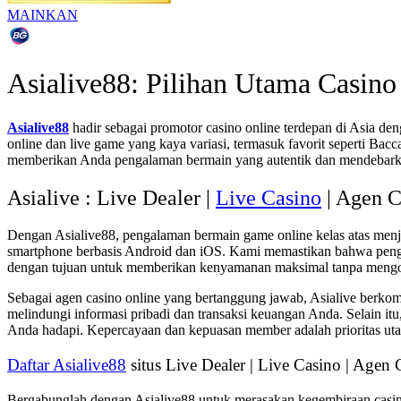
MAINKAN
Asialive88: Pilihan Utama Casino
Asialive88
hadir sebagai promotor casino online terdepan di Asia 
online dan live game yang kaya variasi, termasuk favorit seperti Bacca
memberikan Anda pengalaman bermain yang autentik dan mendebark
Asialive : Live Dealer |
Live Casino
| Agen C
Dengan Asialive88, pengalaman bermain game online kelas atas menja
smartphone berbasis Android dan iOS. Kami memastikan bahwa pengal
dengan tujuan untuk memberikan kenyamanan maksimal tanpa meng
Sebagai agen casino online yang bertanggung jawab, Asialive berk
melindungi informasi pribadi dan transaksi keuangan Anda. Selain 
Anda hadapi. Kepercayaan dan kepuasan member adalah prioritas utam
Daftar Asialive88
situs Live Dealer | Live Casino | Agen
Bergabunglah dengan Asialive88 untuk merasakan kegembiraan casino