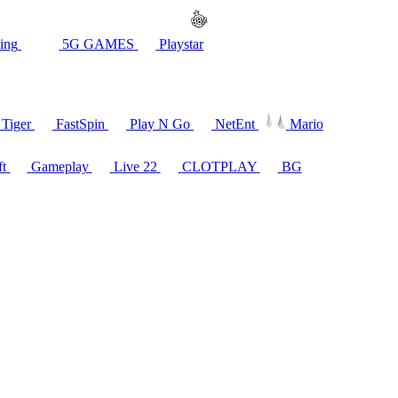
ing
5G GAMES
Playstar
Tiger
FastSpin
Play N Go
NetEnt
Mario
ft
Gameplay
Live 22
CLOTPLAY
BG