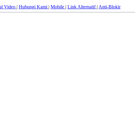
al Video
|
Hubungi Kami
|
Mobile
|
Link Alternatif
|
Anti-Blokir